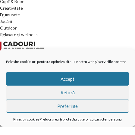
Copii & Bebe
Creativitate
Frumusețe
Jucării
Outdoor
Relaxare și wellness
VISO TRADE s.r.o.
Folosim cookie-uri pentru a optimiza site-ul nostru web și serviciile noastre.
Pravdova 837
Accept
377 01 Jindřichův Hradec II
Republica Cehă
Refuză
info@cadourifantastice.ro
Preferințe
Principii cookies
Prelucrarea și protecția datelor cu caracter persona
Principii cookies (EU)
Termeni