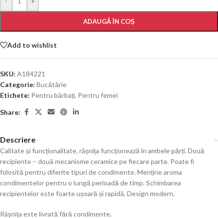
-
+
ADAUGĂ ÎN COȘ
Add to wishlist
SKU:
A184221
Categorie:
Bucătărie
Etichete:
Pentru bărbați
,
Pentru femei
Share:
Descriere
Calitate și funcționalitate, râșnița funcționează în ambele părți. Două
recipiente – două mecanisme ceramice pe fiecare parte. Poate fi
folosită pentru diferite tipuri de condimente. Menține aroma
condimentelor pentru o lungă perioadă de timp. Schimbarea
recipientelor este foarte ușoară și rapidă. Design modern.
Râșnița este livrată fără condimente.