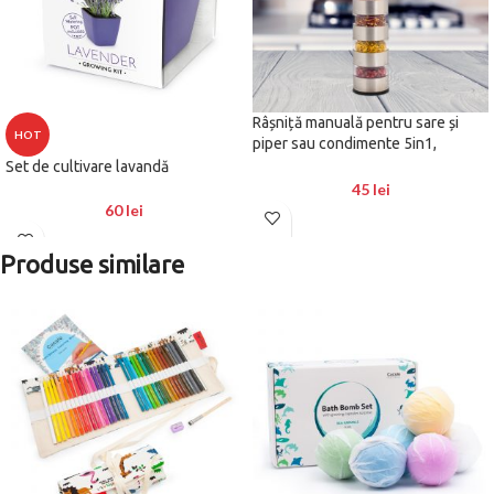
Râșniță manuală pentru sare și
HOT
piper sau condimente 5in1,
DOMESTICO
Set de cultivare lavandă
45
lei
60
lei
Produse similare