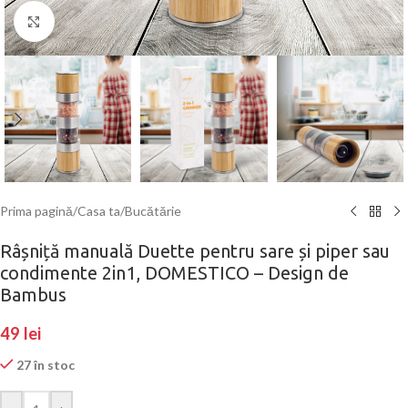
Click to enlarge
Prima pagină
/
Casa ta
/
Bucătărie
Râșniță manuală Duette pentru sare și piper sau
condimente 2in1, DOMESTICO – Design de
Bambus
49
lei
27 în stoc