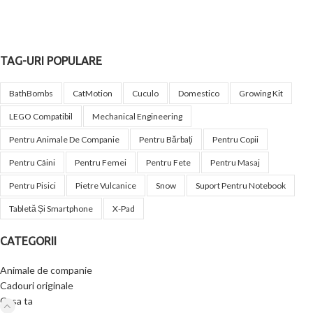
TAG-URI POPULARE
BathBombs
CatMotion
Cuculo
Domestico
Growing Kit
LEGO Compatibil
Mechanical Engineering
Pentru Animale De Companie
Pentru Bărbați
Pentru Copii
Pentru Câini
Pentru Femei
Pentru Fete
Pentru Masaj
Pentru Pisici
Pietre Vulcanice
Snow
Suport Pentru Notebook
Tabletă Și Smartphone
X-Pad
CATEGORII
Animale de companie
Cadouri originale
Casa ta