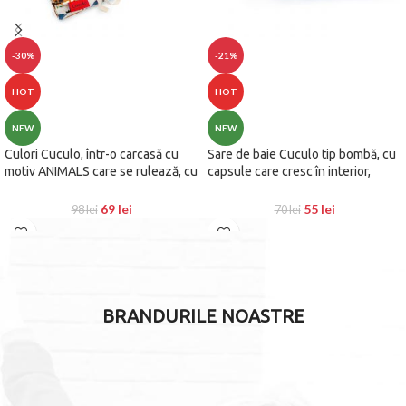
-30%
-21%
HOT
HOT
NEW
NEW
Culori Cuculo, într-o carcasă cu
Sare de baie Cuculo tip bombă, cu
motiv ANIMALS care se rulează, cu
capsule care cresc în interior,
ascuțitoare și extensie pentru a le
animale marine, 6 buc.
lungi, 36 de bucăți, cărți de colorat
69
lei
55
lei
98
lei
70
lei
anti-stres GRATUIT
BRANDURILE NOASTRE