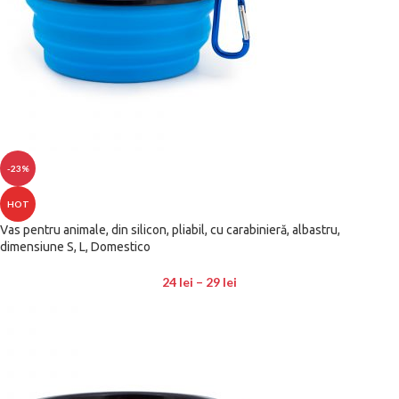
-23%
HOT
Vas pentru animale, din silicon, pliabil, cu carabinieră, albastru,
dimensiune S, L, Domestico
24
lei
–
29
lei