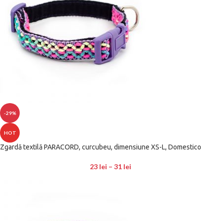
-29%
HOT
Zgardă textilă PARACORD, curcubeu, dimensiune XS-L, Domestico
23
lei
–
31
lei