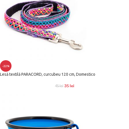
-22%
Lesă textilă PARACORD, curcubeu 120 cm, Domestico
35
lei
45
lei