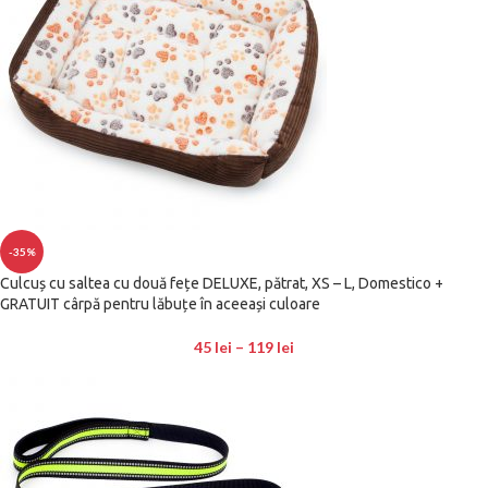
-35%
Culcuș cu saltea cu două fețe DELUXE, pătrat, XS – L, Domestico +
GRATUIT cârpă pentru lăbuțe în aceeași culoare
45
lei
–
119
lei