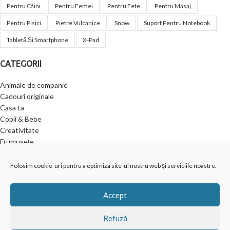
Pentru Câini
Pentru Femei
Pentru Fete
Pentru Masaj
Pentru Pisici
Pietre Vulcanice
Snow
Suport Pentru Notebook
Tabletă Și Smartphone
X-Pad
CATEGORII
Animale de companie
Cadouri originale
Casa ta
Copii & Bebe
Creativitate
Frumusețe
Jucării
Outdoor
Folosim cookie-uri pentru a optimiza site-ul nostru web și serviciile noastre.
Relaxare și wellness
Accept
Refuză
VISO TRADE s.r.o.