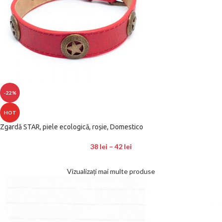
-22%
HOT
Zgardă STAR, piele ecologică, roșie, Domestico
38
lei
–
42
lei
Vizualizați mai multe produse