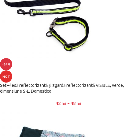
-14%
HOT
Set – lesă reflectorizantă și zgardă reflectorizantă VISIBLE, verde,
dimensiune S-L, Domestico
42
lei
–
48
lei