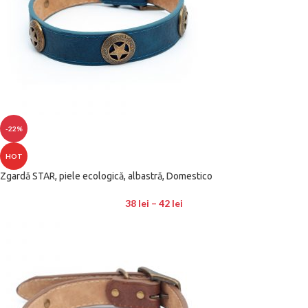
-22%
HOT
Zgardă STAR, piele ecologică, albastră, Domestico
38
lei
–
42
lei