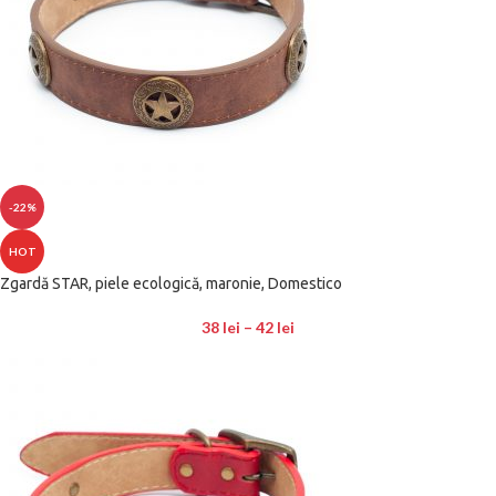
-22%
HOT
Zgardă STAR, piele ecologică, maronie, Domestico
38
lei
–
42
lei