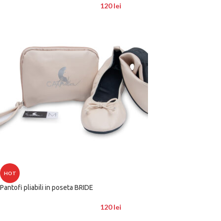
120
lei
HOT
Pantofi pliabili in poseta BRIDE
120
lei