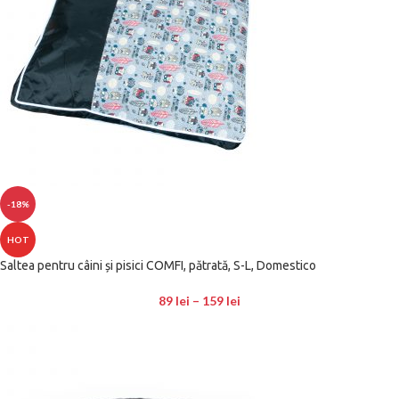
-18%
HOT
Saltea pentru câini și pisici COMFI, pătrată, S-L, Domestico
89
lei
–
159
lei