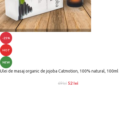
-25%
HOT
NEW
Ulei de masaj organic de jojoba Catmotion, 100% natural, 100ml
52
lei
69
lei