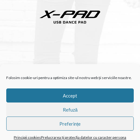
Folosim cookie-uri pentru a optimiza site-ul nostru web și serviciile noastre.
Accept
TAG-URI POPULARE
Refuză
BathBombs
CatMotion
Cuculo
Domestico
Growing Kit
Preferințe
LEGO Compatibil
Mechanical Engineering
Principii cookies
Prelucrarea și protecția datelor cu caracter persona