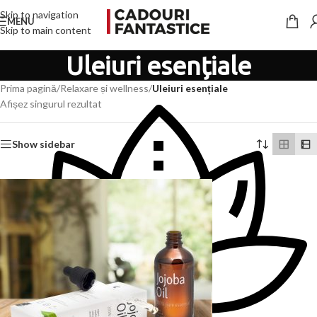
Skip to navigation
MENU
Skip to main content
Uleiuri esențiale
Prima pagină
/
Relaxare și wellness
/
Uleiuri esențiale
Afișez singurul rezultat
Show sidebar