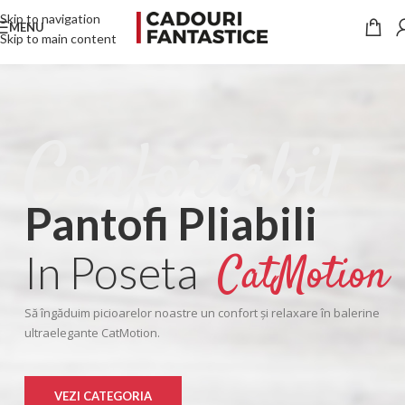
Skip to navigation
MENU
Skip to main content
Confortabil
Pantofi Pliabili
CatMotion
In Poseta
Să îngăduim picioarelor noastre un confort şi relaxare în balerine
ultraelegante CatMotion.
VEZI CATEGORIA