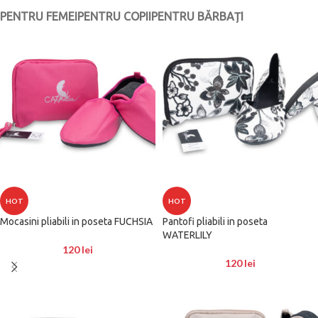
PENTRU FEMEI
PENTRU COPII
PENTRU BĂRBAȚI
HOT
HOT
Mocasini pliabili in poseta FUCHSIA
Pantofi pliabili in poseta
WATERLILY
120
lei
120
lei