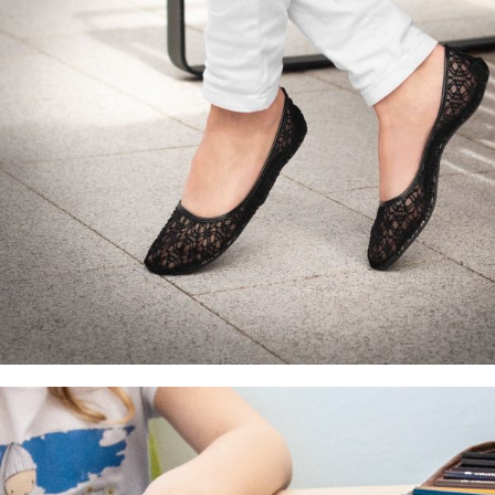
PANTOFIDE PLIERE
Să îngăduim picioarelor noastre un confort şi
relaxare în balerine ultraelegante CatMotion.