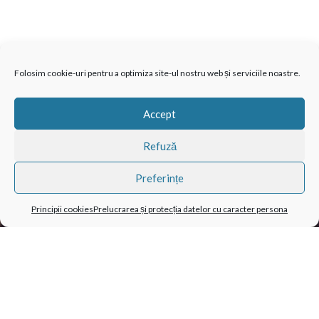
RECOMANDĂM
Folosim cookie-uri pentru a optimiza site-ul nostru web și serviciile noastre.
Accept
Refuză
Preferințe
Principii cookies
Prelucrarea și protecția datelor cu caracter persona