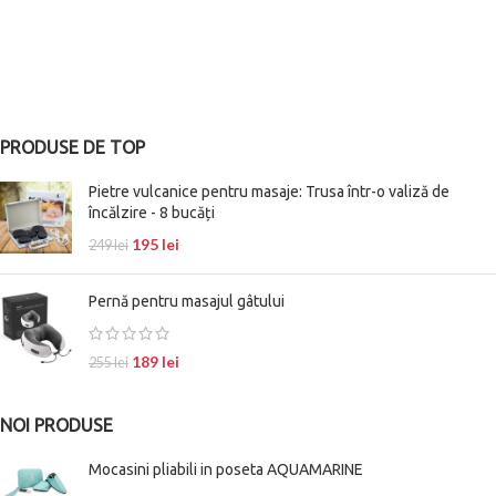
PRODUSE DE TOP
Pietre vulcanice pentru masaje: Trusa într-o valiză de
încălzire - 8 bucăți
195
lei
249
lei
Pernă pentru masajul gâtului
189
lei
255
lei
NOI PRODUSE
Mocasini pliabili in poseta AQUAMARINE