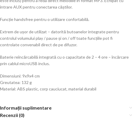
este inclus) pentru a reda direct melodiile în format MP3. Echipat cu
intrare AUX pentru conectarea căștilor.
Funcție handsfree pentru o utilizare confortabilă.
Extrem de ușor de utilizat – datorită butoanelor integrate pentru
controlul volumului play / pause și on / off toate funcțiile pot fi
controlate convenabil direct de pe difuzor.
Baterie reîncărcabilă integrată cu o capacitate de 2 – 4 ore – încărcare
prin cablul microUSB inclus.
Dimensiuni: 9x9x4 cm
Greutatea: 132 g
Material: ABS plastic, corp cauciucat, material durabil
Informații suplimentare
Recenzii (0)