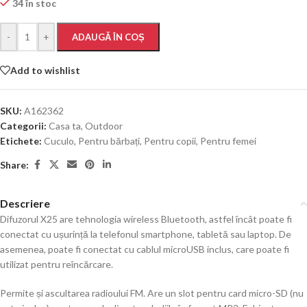
34 în stoc
-
+
ADAUGĂ ÎN COȘ
Add to wishlist
SKU:
A162362
Categorii:
Casa ta
,
Outdoor
Etichete:
Cuculo
,
Pentru bărbați
,
Pentru copii
,
Pentru femei
Share:
Descriere
Difuzorul X25 are tehnologia wireless Bluetooth, astfel încât poate fi
conectat cu ușurință la telefonul smartphone, tabletă sau laptop. De
asemenea, poate fi conectat cu cablul microUSB inclus, care poate fi
utilizat pentru reîncărcare.
Permite și ascultarea radioului FM. Are un slot pentru card micro-SD (nu