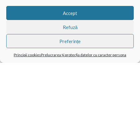
Accept
Refuză
Preferințe
Principii cookies
Prelucrarea și protecția datelor cu caracter persona
TAG-URI POPULARE
BathBombs
CatMotion
Cuculo
Domestico
Growing Kit
LEGO Compatibil
Mechanical Engineering
Pentru Animale De Companie
Pentru Bărbați
Pentru Copii
Pentru Câini
Pentru Femei
Pentru Fete
Pentru Masaj
Pentru Pisici
Pietre Vulcanice
Snow
Suport Pentru Notebook
Tabletă Și Smartphone
X-Pad