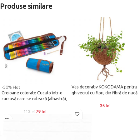
Produse similare
-30%
Hot
Vas decorativ KOKODAMA pentru
Creioane colorate Cuculo într-o
ghiveciul cu flori, din fibră de nucă
carcasă care se rulează (albastră),
de cocos
cu ascuțitoare și extensie, 48
35
lei
bucăți, cărți de colorat anti-stres
79
lei
113
lei
GRATUIT