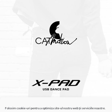
Folosim cookie-uri pentru a optimiza site-ul nostru web și serviciile noastre.