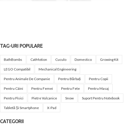
TAG-URI POPULARE
BathBombs
CatMotion
Cuculo
Domestico
Growing Kit
LEGO Compatibil
Mechanical Engineering
Pentru Animale De Companie
Pentru Bărbați
Pentru Copii
Pentru Câini
Pentru Femei
Pentru Fete
Pentru Masaj
Pentru Pisici
Pietre Vulcanice
Snow
Suport Pentru Notebook
Tabletă Și Smartphone
X-Pad
CATEGORII