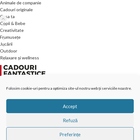
Animale de companie
Cadouri originale
Casa ta
Copii & Bebe
Creativitate
Frumusețe
Jucării
Outdoor
Relaxare și wellness
VISO TRADE s.r.o.
Folosim cookie-uri pentru a optimiza site-ul nostru web și serviciile noastre.
Pravdova 837
377 01 Jindřichův Hradec II
Accept
Republica Cehă
Refuză
info@cadourifantastice.ro
Preferințe