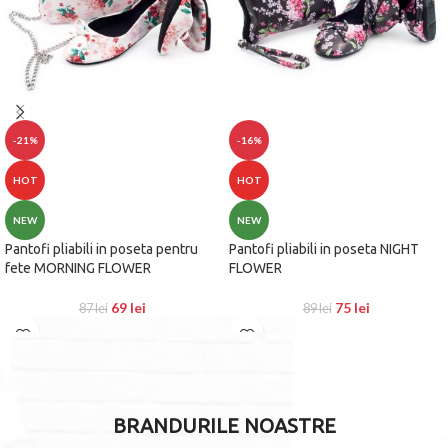
-21%
-16%
HOT
HOT
NEW
NEW
Pantofi pliabili in poseta pentru
Pantofi pliabili in poseta NIGHT
fete MORNING FLOWER
FLOWER
69
lei
75
lei
87
lei
89
lei
BRANDURILE NOASTRE