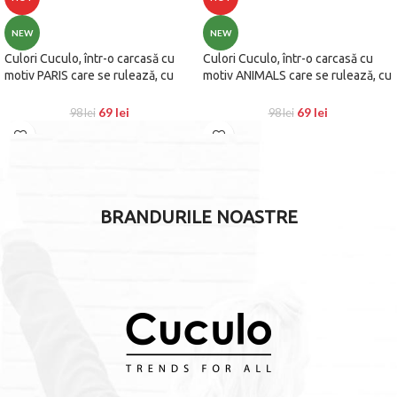
NEW
NEW
Culori Cuculo, într-o carcasă cu
Culori Cuculo, într-o carcasă cu
motiv PARIS care se rulează, cu
motiv ANIMALS care se rulează, cu
ascuțitoare și extensie pentru a le
ascuțitoare și extensie pentru a le
lungi, 36 de bucăți, cărți de colorat
lungi, 36 de bucăți, cărți de colorat
69
lei
69
lei
98
lei
98
lei
anti-stres GRATUIT
anti-stres GRATUIT
BRANDURILE NOASTRE