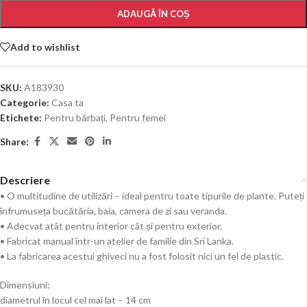
ADAUGĂ ÎN COȘ
Add to wishlist
SKU:
A183930
Categorie:
Casa ta
Etichete:
Pentru bărbați
,
Pentru femei
Share:
Descriere
• O multitudine de utilizări – ideal pentru toate tipurile de plante. Puteți
înfrumuseța bucătăria, baia, camera de zi sau veranda.
• Adecvat atât pentru interior cât și pentru exterior.
• Fabricat manual într-un atelier de familie din Sri Lanka.
• La fabricarea acestui ghiveci nu a fost folosit nici un fel de plastic.
Dimensiuni:
diametrul în locul cel mai lat – 14 cm