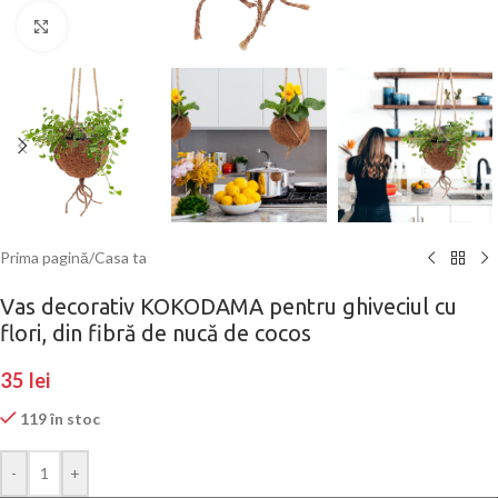
Click to enlarge
Prima pagină
/
Casa ta
Vas decorativ KOKODAMA pentru ghiveciul cu
flori, din fibră de nucă de cocos
35
lei
119 în stoc
-
+