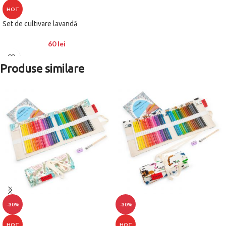
HOT
Set de cultivare lavandă
60
lei
Produse similare
-30%
-30%
HOT
HOT