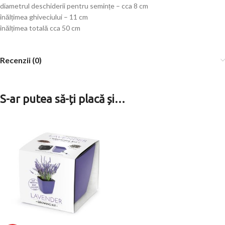
diametrul deschiderii pentru semințe – cca 8 cm
înălțimea ghiveciului – 11 cm
înălțimea totală cca 50 cm
Recenzii (0)
S-ar putea să-ți placă și…