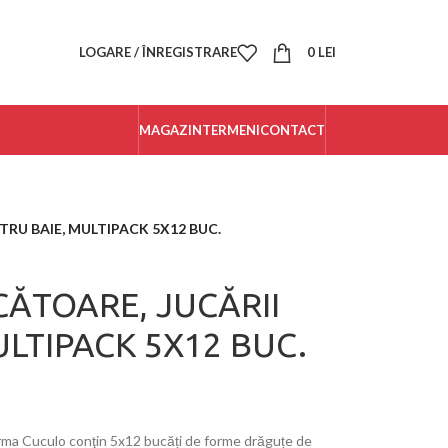
LOGARE / ÎNREGISTRARE
0
LEI
MAGAZIN
TERMENI
CONTACT
RU BAIE, MULTIPACK 5X12 BUC.
ĂTOARE, JUCĂRII
ULTIPACK 5X12 BUC.
rma Cuculo conţin 5x
12 bucăți de forme drăguțe de