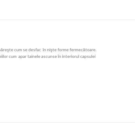
urmăreşte cum se desfac în nişte forme fermecătoare.
iilor cum apar tainele ascunse în interiorul capsulei