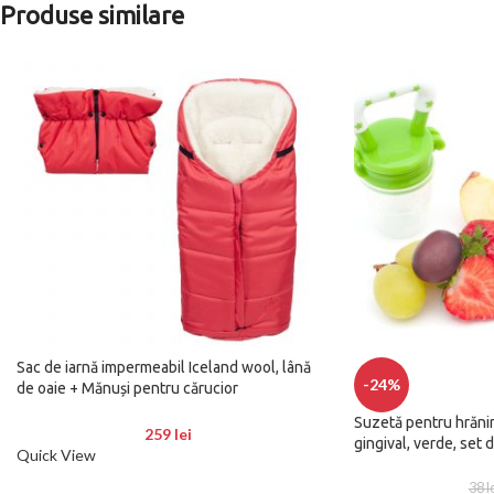
Produse similare
Sac de iarnă impermeabil Iceland wool, lână
-24%
de oaie + Mănuși pentru cărucior
impermeabile – Roșu deschis
Suzetă pentru hrănire
259
lei
gingival, verde, set 
Quick View
38
l