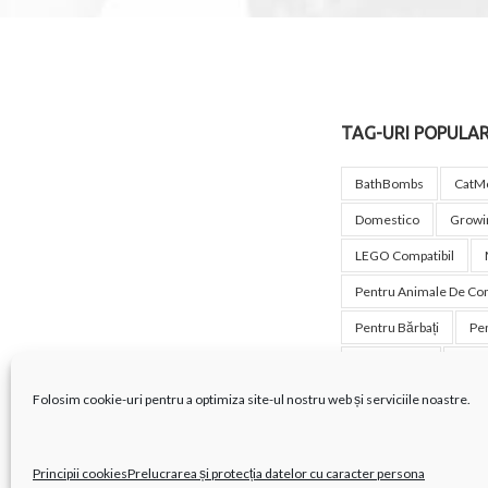
TAG-URI POPULA
BathBombs
CatM
Domestico
Growin
LEGO Compatibil
Pentru Animale De Co
Pentru Bărbați
Pen
Pentru Câini
Pent
Pentru Fete
Pentr
Folosim cookie-uri pentru a optimiza site-ul nostru web și serviciile noastre.
Pentru Pisici
Piet
Suport Pentru Notebo
Principii cookies
Prelucrarea și protecția datelor cu caracter persona