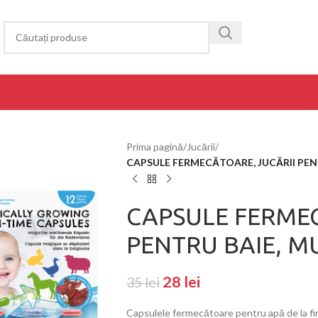
Prima pagină
/
Jucării
/
CAPSULE FERMECĂTOARE, JUCĂRII PENT
CAPSULE FERMEC
PENTRU BAIE, M
28
lei
35
lei
Capsulele fermecătoare pentru apă de la fi