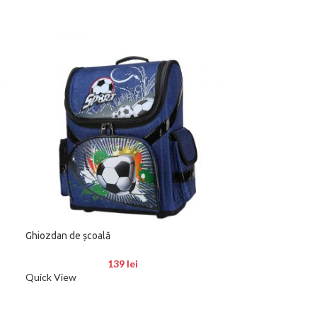
Ghiozdan de școală
-13%
139
lei
Set construcții 
Quick View
Quick View