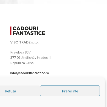
VISO TRADE s.r.o.
Pravdova 837
377 01 Jindřichův Hradec II
Republica Cehă
info@cadourifantastice.ro
Refuză
Preferințe
Principii cookies (EU)
Termeni
Prelucrarea și protecția datelor cu caracter