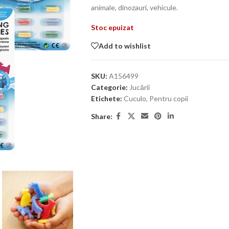
animale, dinozauri, vehicule.
Stoc epuizat
Add to wishlist
SKU:
A156499
Categorie:
Jucării
Etichete:
Cuculo
,
Pentru copii
Share: