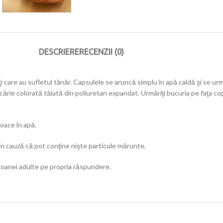
DESCRIERE
RECENZII (0)
i care au sufletul tânăr. Capsulele se aruncă simplu în apă caldă şi se 
cărie colorată tăiată din poliuretan expandat. Urmăriţi bucuria pe faţa cop
joace în apă.
in cauză că pot conţine nişte particule mărunte.
ersoanei adulte pe propria răspundere.