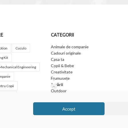
RE
CATEGORII
Animale de companie
otion
Cuculo
Cadouri originale
g Kit
Casa ta
Copii & Bebe
Mechanical Engineering
Creativitate
mpanie
Frumusețe
Jucării
tru Copii
Outdoor
ru Femei
Relaxare și wellness
u Masaj
Accept
re Vulcanice
Snow
ok