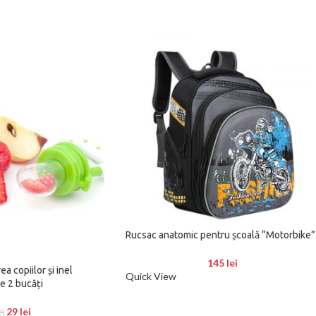
Rucsac anatomic pentru școală “Motorbike”
145
lei
a copiilor și inel
Quick View
de 2 bucăți
29
lei
ei