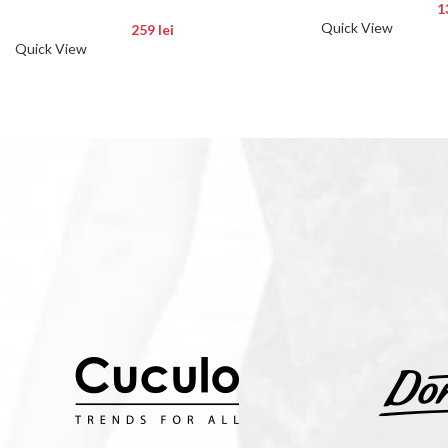
impermeabile – Roșu deschis
1
Quick View
259
lei
Quick View