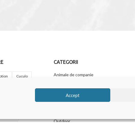
RE
CATEGORII
Animale de companie
otion
Cuculo
Cadouri originale
g Kit
Casa ta
Copii & Bebe
Accept
Mechanical Engineering
Creativitate
mpanie
Frumusețe
Jucării
tru Copii
Outdoor
ru Femei
Relaxare și wellness