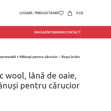
LOGARE / ÎNREGISTRARE
0
LEI
MAGAZIN
TERMENI
CONTACT
impermeabil + Mănuși pentru cărucior – Roșu închis
c wool, lână de oaie,
nuși pentru cărucior