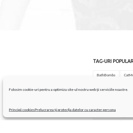
TAG-URI POPULA
BathBombs
CatM
Domestico
Growin
Folosim cookie-uri pentru a optimiza site-ul nostru web și serviciile noastre.
LEGO Compatibil
Pentru Animale De Co
Principii cookies
Prelucrarea și protecția datelor cu caracter persona
Pentru Bărbați
Pen
Pentru Câini
Pent