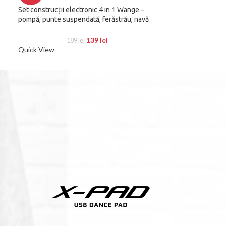
Set construcții electronic 4 in 1 Wange –
Set construcții W
pompă, punte suspendată, ferăstrău, navă
pirați
1
Quick View
139
lei
189
lei
Quick View