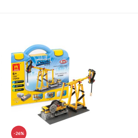
-26%
-14%