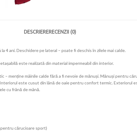
DESCRIERE
RECENZII (0)
 la 4 ani. Deschidere pe lateral – poate fi deschis în zilele mai calde.
detașabilă este realizată din material impermeabil din interior.
ic – menține mâinile calde fără a fi nevoie de mănuși. Mănuși pentru căru
Interiorul este cusut din lână de oaie pentru confort termic. Exteriorul e
rele cu frână de mână.
 pentru cărucioare sport)