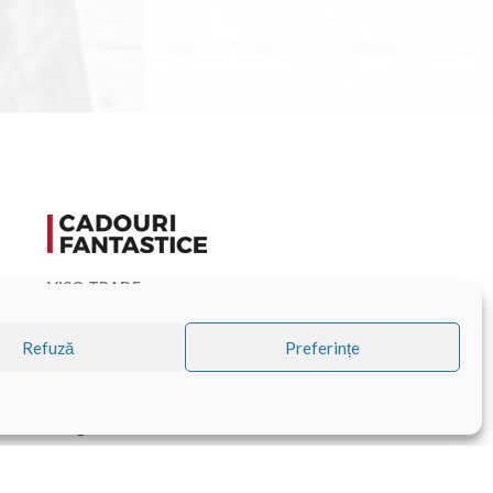
VISO TRADE s.r.o.
Pravdova 837
Refuză
Preferințe
377 01 Jindřichův Hradec II
Republica Cehă
info@cadourifantastice.ro