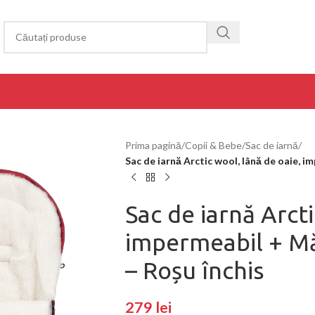
Prima pagină
/
Copii & Bebe
/
Sac de iarnă
/
Sac de iarnă Arctic wool, lână de oaie, 
Sac de iarnă Arcti
impermeabil + Mă
– Roșu închis
279
lei