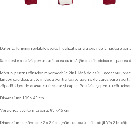
Datorită lungimii reglabile poate fi utilizat pentru copii de la naștere până
Sacul este potrivit pentru utilizarea cu încălțăminte în picioare – partea 
Mănuși pentru cărucior impermeabile 2in1, lână de oaie – accesoriu pract
landou sau despărțite în două pentru toate tipurile de cărucioare sport. 
zăpadă. Ușor de atașat cu fermoar și capse. Potrivite și pentru cărucioa
Dimensiuni: 106 x 45 cm
Versiunea scurtă măsoară: 83 x 45 cm
Dimensiunea mânecii: 52 x 27 cm (mâneca poate fi împărțită în 2 bucăți –