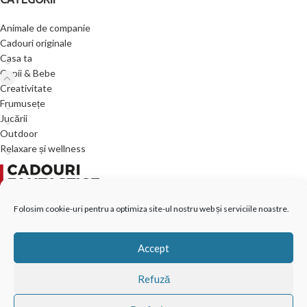
Animale de companie
Cadouri originale
Casa ta
Copii & Bebe
Creativitate
Frumusețe
Jucării
Outdoor
Relaxare și wellness
VISO TRADE s.r.o.
Folosim cookie-uri pentru a optimiza site-ul nostru web și serviciile noastre.
Pravdova 837
Accept
377 01 Jindřichův Hradec II
Republica Cehă
Refuză
info@cadourifantastice.ro