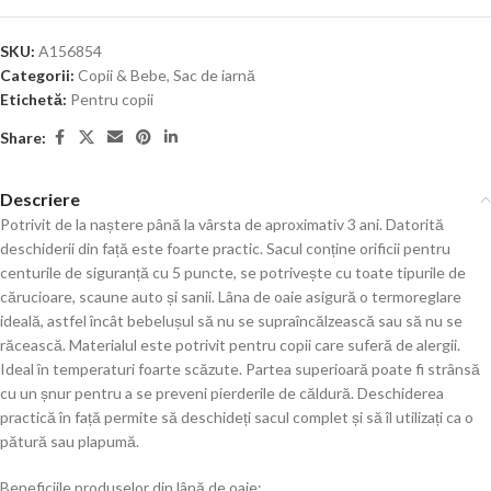
SKU:
A156854
Categorii:
Copii & Bebe
,
Sac de iarnă
Etichetă:
Pentru copii
Share:
Descriere
Potrivit de la naștere până la vârsta de aproximativ 3 ani. Datorită
deschiderii din față este foarte practic. Sacul conține orificii pentru
centurile de siguranță cu 5 puncte, se potrivește cu toate tipurile de
cărucioare, scaune auto și sanii. Lâna de oaie asigură o termoreglare
ideală, astfel încât bebelușul să nu se supraîncălzească sau să nu se
răcească. Materialul este potrivit pentru copii care suferă de alergii.
Ideal în temperaturi foarte scăzute. Partea superioară poate fi strânsă
cu un șnur pentru a se preveni pierderile de căldură. Deschiderea
practică în față permite să deschideți sacul complet și să îl utilizați ca o
pătură sau plapumă.
Beneficiile produselor din lână de oaie: