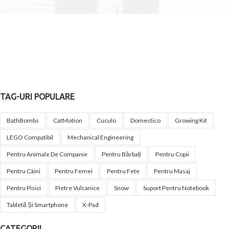
TAG-URI POPULARE
BathBombs
CatMotion
Cuculo
Domestico
Growing Kit
LEGO Compatibil
Mechanical Engineering
Pentru Animale De Companie
Pentru Bărbați
Pentru Copii
Pentru Câini
Pentru Femei
Pentru Fete
Pentru Masaj
Pentru Pisici
Pietre Vulcanice
Snow
Suport Pentru Notebook
Tabletă Și Smartphone
X-Pad
CATEGORII