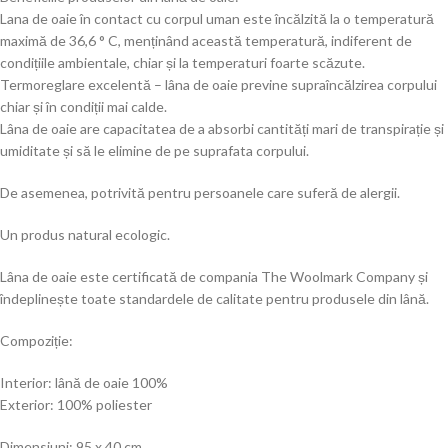
Lana de oaie în contact cu corpul uman este încălzită la o temperatură
maximă de 36,6 ° C, menținând această temperatură, indiferent de
condițiile ambientale, chiar și la temperaturi foarte scăzute.
Termoreglare excelentă – lâna de oaie previne supraîncălzirea corpului
chiar și în condiții mai calde.
Lâna de oaie are capacitatea de a absorbi cantități mari de transpirație și
umiditate și să le elimine de pe suprafata corpului.
De asemenea, potrivită pentru persoanele care suferă de alergii.
Un produs natural ecologic.
Lâna de oaie este certificată de compania The Woolmark Company și
îndeplinește toate standardele de calitate pentru produsele din lână.
Compoziție:
Interior: lână de oaie 100%
Exterior: 100% poliester
Dimensiuni: 95 x 40 cm