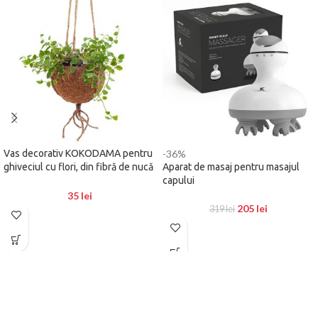
Vas decorativ KOKODAMA pentru
-36%
ghiveciul cu flori, din fibră de nucă
Aparat de masaj pentru masajul
de cocos
capului
35
lei
205
lei
319
lei