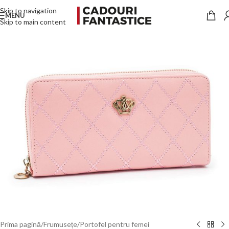
Skip to navigation
MENU
Skip to main content
Prima pagină
/
Frumusețe
/
Portofel pentru femei