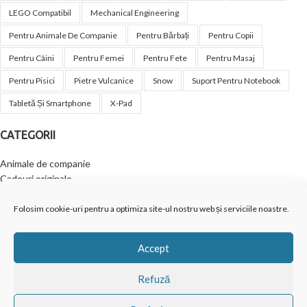
LEGO Compatibil
Mechanical Engineering
Pentru Animale De Companie
Pentru Bărbați
Pentru Copii
Pentru Câini
Pentru Femei
Pentru Fete
Pentru Masaj
Pentru Pisici
Pietre Vulcanice
Snow
Suport Pentru Notebook
Tabletă Și Smartphone
X-Pad
CATEGORII
Animale de companie
Cadouri originale
Casa ta
Copii & Bebe
Folosim cookie-uri pentru a optimiza site-ul nostru web și serviciile noastre.
Creativitate
Frumusețe
Accept
Jucării
Outdoor
Refuză
Relaxare și wellness