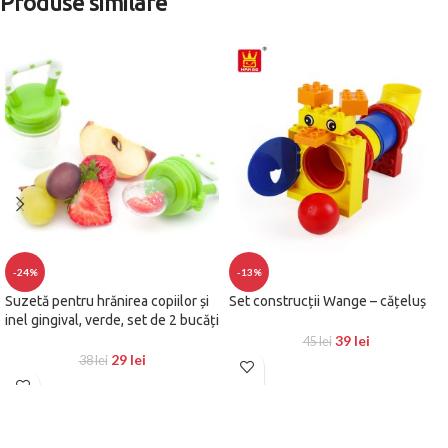
Produse similare
-24%
-13%
Suzetă pentru hrănirea copiilor și
Set construcții Wange – cățeluș
inel gingival, verde, set de 2 bucăți
39
lei
45
lei
29
lei
38
lei