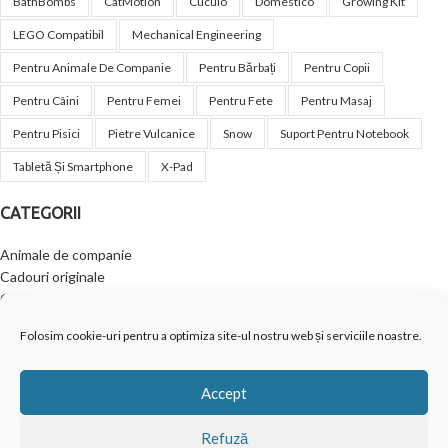
BathBombs
CatMotion
Cuculo
Domestico
Growing Kit
LEGO Compatibil
Mechanical Engineering
Pentru Animale De Companie
Pentru Bărbați
Pentru Copii
Pentru Câini
Pentru Femei
Pentru Fete
Pentru Masaj
Pentru Pisici
Pietre Vulcanice
Snow
Suport Pentru Notebook
Tabletă Și Smartphone
X-Pad
CATEGORII
Animale de companie
Cadouri originale
Casa ta
Copii & Bebe
Folosim cookie-uri pentru a optimiza site-ul nostru web și serviciile noastre.
Creativitate
Frumusețe
Jucării
Accept
Outdoor
Relaxare și wellness
Refuză