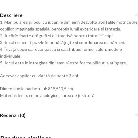
Descriere
1. Manipularea și jocul cu jucăriile din lemn dezvoltă abilitățile motrice ale
copiilor, imaginația spațială, percepția lumii exterioare și fantezia.
2. Jucărie foarte drăguță și distractivă pentru toți micii copii.
3. Jocul cu acest puzzle îmbunătățește și coordonarea mână-ochi.
4. Învață copiii să recunoască și să atribuie forme, culori, modele
individuale.
5. Jocul este în întregime din lemn și este foarte plăcut la atingere.
Adecvat copiilor cu vârstă de peste 3 ani.
Dimensiunile pachetului: 8*9,5*3,5 cm
Material: lemn, culori acologice, curea de țesătură
Recenzii (0)