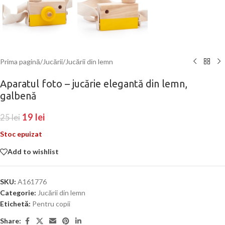
Prima pagină
/
Jucării
/
Jucării din lemn
Aparatul foto – jucărie elegantă din lemn,
galbenă
19
lei
25
lei
Stoc epuizat
Add to wishlist
SKU:
A161776
Categorie:
Jucării din lemn
Etichetă:
Pentru copii
Share: