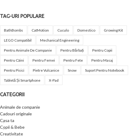
TAG-URI POPULARE
BathBombs
CatMotion
Cuculo
Domestico
Growing Kit
LEGO Compatibil
Mechanical Engineering
Pentru Animale De Companie
Pentru Bărbați
Pentru Copii
Pentru Câini
Pentru Femei
Pentru Fete
Pentru Masaj
Pentru Pisici
Pietre Vulcanice
Snow
Suport Pentru Notebook
Tabletă Și Smartphone
X-Pad
CATEGORII
Animale de companie
Cadouri originale
Casa ta
Copii & Bebe
Creativitate