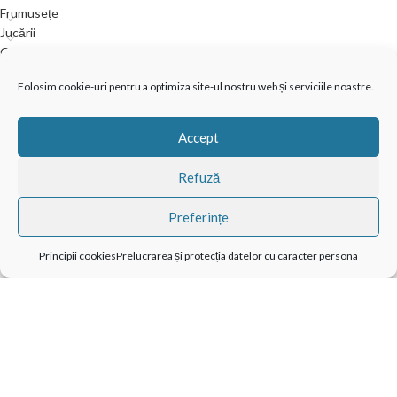
Frumusețe
Jucării
Outdoor
Relaxare și wellness
Folosim cookie-uri pentru a optimiza site-ul nostru web și serviciile noastre.
Accept
VISO TRADE s.r.o.
Refuză
Pravdova 837
377 01 Jindřichův Hradec II
Preferințe
Republica Cehă
Principii cookies
Prelucrarea și protecția datelor cu caracter persona
info@cadourifantastice.ro
Principii cookies (EU)
Termeni
Prelucrarea și protecția datelor cu caracter persona
© 2026
Cadouri fantastice
. Toate drepturile rezervate