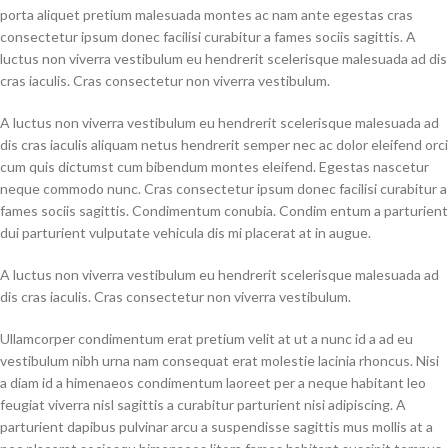
porta aliquet pretium malesuada montes ac nam ante egestas cras
consectetur ipsum donec facilisi curabitur a fames sociis sagittis. A
luctus non viverra vestibulum eu hendrerit scelerisque malesuada ad dis
cras iaculis. Cras consectetur non viverra vestibulum.
A luctus non viverra vestibulum eu hendrerit scelerisque malesuada ad
dis cras iaculis aliquam netus hendrerit semper nec ac dolor eleifend orci
cum quis dictumst cum bibendum montes eleifend. Egestas nascetur
neque commodo nunc. Cras consectetur ipsum donec facilisi curabitur a
fames sociis sagittis. Condimentum conubia. Condim entum a parturient
dui parturient vulputate vehicula dis mi placerat at in augue.
A luctus non viverra vestibulum eu hendrerit scelerisque malesuada ad
dis cras iaculis. Cras consectetur non viverra vestibulum.
Ullamcorper condimentum erat pretium velit at ut a nunc id a ad eu
vestibulum nibh urna nam consequat erat molestie lacinia rhoncus. Nisi
a diam id a himenaeos condimentum laoreet per a neque habitant leo
feugiat viverra nisl sagittis a curabitur parturient nisi adipiscing. A
parturient dapibus pulvinar arcu a suspendisse sagittis mus mollis at a