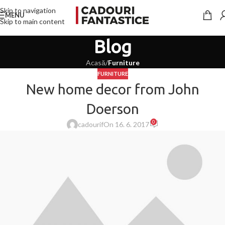
Skip to navigation
MENU
Skip to main content
Blog
Acasă
/
Furniture
FURNITURE
New home decor from John
Doerson
0
cadourif
On 16. 6. 2017