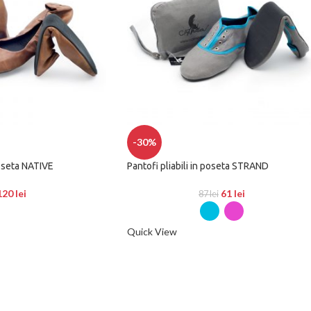
-30%
poseta NATIVE
Pantofi pliabili in poseta STRAND
120
lei
61
lei
87
lei
Quick View