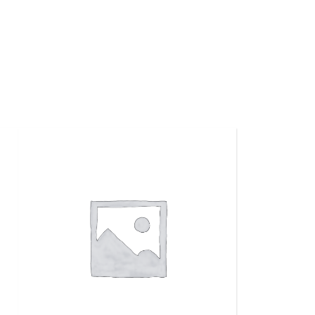
RELAXARE
ȘI