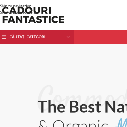
Skip to navigation
Skip to main content
CĂUTAȚI CATEGORII
Commod
The Best Na
& Organic