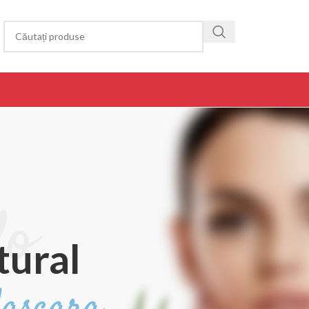
o.
tural