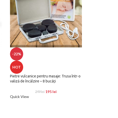
CAPSULE FERMEC
-22%
PENTRU BAIE, D
HOT
Quick View
Pietre vulcanice pentru masaje: Trusa într-o
valiză de încălzire – 8 bucăți
195
lei
249
lei
Quick View